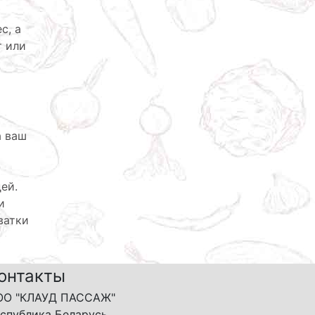
с, а
т или
а ваш
ей.
и
ватки
онтакты
ОО "КЛАУД ПАССАЖ"
спублика Беларусь,