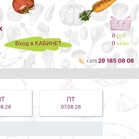
к
0
руб
0
ккал
Вход в КАБИНЕТ
29 185 08 08
+375
ЧТ
ПТ
08.26
07.08.26