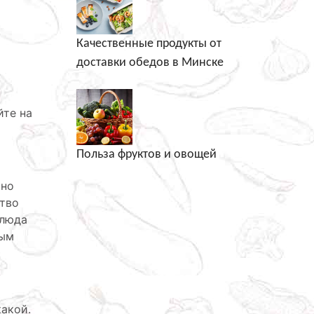
Качественные продукты от
доставки обедов в Минске
йте на
Польза фруктов и овощей
 но
ство
блюда
рым
акой.