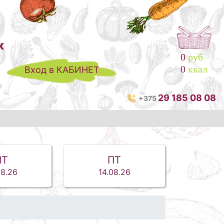
к
0
руб
0
ккал
Вход в КАБИНЕТ
29 185 08 08
+375
ЧТ
ПТ
08.26
14.08.26