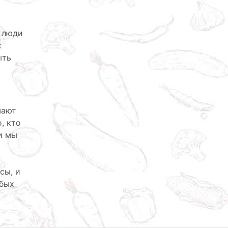
е люди
х
ыть
шают
, кто
и мы
сы, и
обых