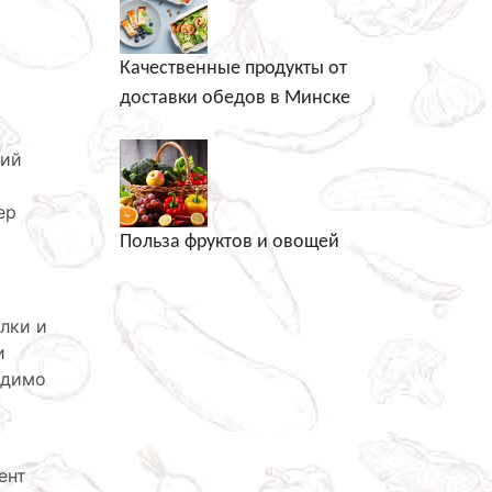
Качественные продукты от
доставки обедов в Минске
ний
ер
Польза фруктов и овощей
лки и
и
одимо
ент