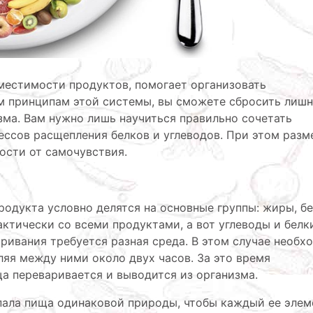
местимости продуктов, помогает организовать
м принципам этой системы, вы сможете сбросить лиш
зма. Вам нужно лишь научиться правильно сочетать
ессов расщепления белков и углеводов. При этом разм
ости от самочувствия.
родукта условно делятся на основные группы: жиры, бе
ктически со всеми продуктами, а вот углеводы и белк
аривания требуется разная среда. В этом случае необх
ляя между ними около двух часов. За это время
а переваривается и выводится из организма.
упала пища одинаковой природы, чтобы каждый ее элем